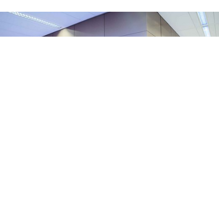
07/07/2026
Rettung der de Crignis GmbH geglückt:
übertragende…
Das in Eigenverwaltung geführte Insolvenzverfahren der
de Crignis GmbH mit Sitz in Augsburg hat einen
erfolgreichen Meilenstein erreicht. Im Rahmen…