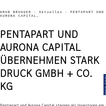
GRUB BRUGGER
-
Aktuelles
-
PENTAPART UND
AURONA CAPITAL…
PENTAPART UND
AURONA CAPITAL
ÜBERNEHMEN STARK
DRUCK GMBH + CO.
INSO
KG
Pentapart und Aurona Capital steigen als Investoren ein